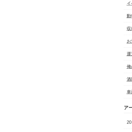
イ
動
収
お
運
俺
酒
車
ア
20