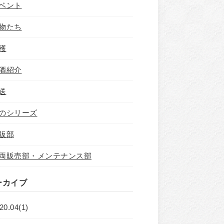
ベント
物たち
穫
酒紹介
送
のシリーズ
販部
両販売部・メンテナンス部
ーカイブ
20.04(1)