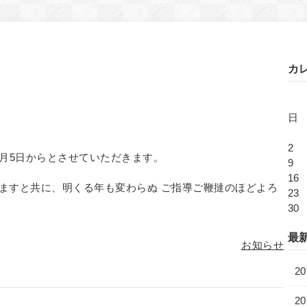
カ
日
2
 1月5日からとさせていただきます。
9
16
ますと共に、明くる年も変わらぬ ご指導ご鞭撻のほどよろ
23
30
最
お知らせ
2
20