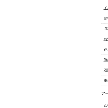
イ
動
収
お
運
俺
酒
車
ア
20