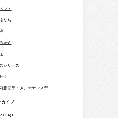
ベント
物たち
穫
酒紹介
送
のシリーズ
販部
両販売部・メンテナンス部
ーカイブ
20.04(1)